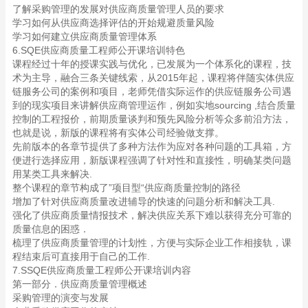
了解采购管理的发展对供应商质量管理人员的要求
学习如何从供应商选择评估的开始规避质量风险
学习如何建立供应商质量管理体系
6.SQE供应商质量工程师公开课培训特色
课程经过十年的授课实践与优化，已发展为一个体系化的课程，技
术为主导，融合三条关键线索，从2015年起，课程将伴随实体供应
链服务公司的案例和项目，老师凭借实际运作的供应链服务公司遇
到的现实项目来讲解供应商管理运作，例如实地sourcing ,结合质量
控制的工程报价，前期质量谈判和预先风险分析等众多前沿方法，
也就是说，新版的课程将有实体公司经验做支撑。
先前版本的各章节提供了多种方法作为应对各种问题的工具箱，方
便进行选择应用，新版课程强调了针对性和直接性，明确某类问题
用某类工具来解决.
整个课程的章节构成了”项目型“供应商质量控制的路径
增加了针对供应商质量改进辅导的快速的问题分析和解决工具.
强化了供应商质量情报技术，解决供应关系下难以获得充分可靠的
质量信息的困惑．
梳理了供应商质量管理的计划性，方便与实际企业工作相接轨，课
程结束后可直接用于自己的工作.
7.SSQE供应商质量工程师公开课培训内容
第一部分．供应商质量管理概述
采购管理的演变与发展