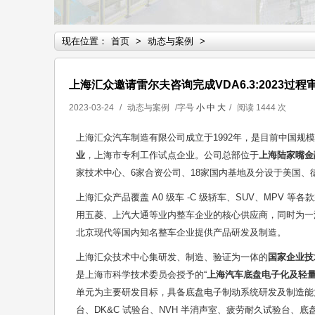
现在位置：
首页
>
动态与案例
>
上海汇众邀请雷尔夫咨询完成VDA6.3:2023过程
2023-03-24
/
动态与案例
/字号
小
中
大
/
阅读
1444 次
上海汇众汽车制造有限公司成立于1992年，是目前中国规
业
，上海市专利工作试点企业。公司总部位于
上海陆家嘴金
家技术中心、6家合资公司、18家国内基地及分设于美国、德
上海汇众产品覆盖 A0 级车 -C 级轿车、SUV、MPV
用五菱、上汽大通等业内整车企业的核心供应商，同时为一
北京现代等国内知名整车企业提供产品研发及制造。
上海汇众技术中心集研发、制造、验证为一体的
国家企业技
是上海市科学技术委员会授予的“
上海汽车底盘电子化及轻
单元为主要研发目标，具备底盘电子制动系统研发及制造能
台、DK&C 试验台、NVH 半消声室、疲劳耐久试验台