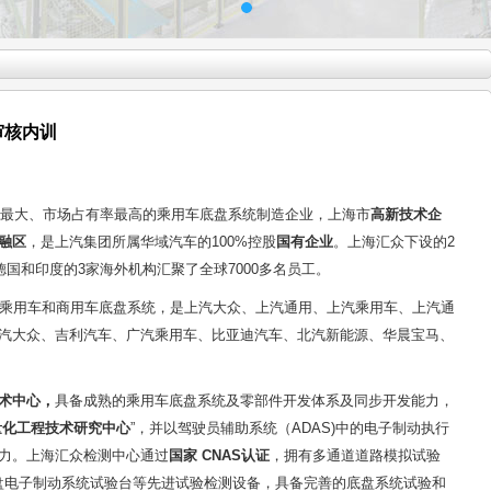
审核内训
模最大、市场占有率最高的乘用车底盘系统制造企业，上海市
高新技术企
融区
，是上汽集团所属华域汽车的100%控股
国有企业
。上海汇众下设的2
国和印度的3家海外机构汇聚了全球7000多名员工。
 等各款乘用车和商用车底盘系统，是上汽大众、上汽通用、上汽乘用车、上汽通
汽大众、吉利汽车、广汽乘用车、比亚迪汽车、北汽新能源、华晨宝马、
术中心，
具备成熟的乘用车底盘系统及零部件开发体系及同步开发能力，
量化工程技术研究中心
”，并以驾驶员辅助系统（ADAS)中的电子制动执行
力。上海汇众检测中心通过
国家 CNAS认证
，拥有多通道道路模拟试验
、底盘电子制动系统试验台等先进试验检测设备，具备完善的底盘系统试验和