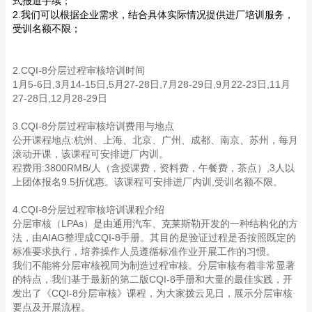
式报道手续；
2.我们可以根据企业需求，结合具体实际情况提供进厂培训服务，
受训名额不限；
2.CQI-8分层过程审核培训时间
1月5-6日,3月14-15日,5月27-28日,7月28-29日,9月22-23日,11月
27-28日,12月28-29日
3.CQI-8分层过程审核培训费用与地点
公开课程地点:杭州、上海、北京、广州、成都、南京、苏州，每月
滚动开课，该课程可安排进厂内训。
程费用:3800RMB/人（含授课费，资料费，午餐费，茶点）,3人以
上团体报名9.5折优惠。该课程可安排进厂内训,受训名额不限。
4.CQI-8分层过程审核培训课程介绍
分层审核（LPAs）是由通用汽车、克莱斯勒开发的一种结构化的方
法，由AIAG整理成CQI-8手册。其目的是验证过程是否按照既定的
标准要求执行，培养操作人员遵循标准作业开展工作的习惯。
我们不能将分层审核视同为制造过程审核。分层审核有着非常显著
的特点，我们基于最新的第二版CQI-8手册和大量的最佳实践，开
发出了《CQI-8分层审核》课程，为大家拨云见日，展示分层审核
要点及开展流程。