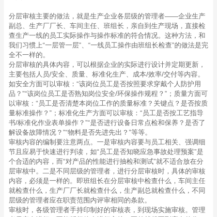
分层审核主要的做法，就是生产企业各层级的管理者——企业生产
副总、生产厂厂长、车间主任、班组长，亲自到生产现场，直接检
查生产一线的员工实际操作与操作标准的符合情况。这种方法，和
我们习惯上“一层管一层”、“一线员工操作由班组长检查”的做法是完
全不一样的。
分层审核的具体内容，可以根据企业的实际进行设计并定期更新，
主要包括人员/安全、质量、标准化生产、成本/效率/交付等内容。
如安全方面可以审核：“该岗位员工是否按照要求穿戴个人防护用
品？”“该岗位员工是否熟知岗位安全/环保操作规程？”；质量方面可
以审核：“员工是否清楚本岗位工作的质量标准？关键点？是否按质
量标准操作？”；标准化生产方面可以审核：“员工是否按工艺指导
书/标准化作业表单操作？”“是否进行设备日常点检和保养？是否了
解设备故障情况？”“物料是否先进先出？”等等。
审核内容的编制要注意两点。一是审核内容要与员工相关、强调细
节且应易于快速进行判读，如“员工是否知晓应急事故处理预案”是
个合适的内容，而“对产品的性能进行抽检和测试”就不适合放在分
层审核中。二是不同层级的管理者，进行分层审核时，具体的审核
内容，必须是一样的。即班组长在分层审核中检查什么，车间主任
就检查什么，生产厂厂长就检查什么，生产副总就检查什么，不同
层级的管理者应在职责范围内评审相同的条款。
审核时，各级管理者手持印制好的审核表，到现场实施审核。管理