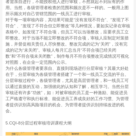
者需亲自进行，不能授权他人进行审核，不然就起不到应有的作
用。当然，各级管理者检查的范围和频次是不一样的。一般用上图
所示频次对自己管辖范围的一线员工进行审核。
对于每一项审核内容，其结果可能是“没有发现不符合”、“发现了不
符合” 、“发现了不符合但立即整改”等几种情况，要如实记录在审核
表格中。如发现了不符合项，但员工可以当场整改，应要求员工立
即整改。对于当场不能立即整改的不符合项，审核人应制定对策措
施，并督促相关责任人尽快整改。整改完成的记为“关闭”，没有完
成的记为“未关闭”。审核人每月汇总当月“不符合项已经关闭
数”和“不符合项未关闭数”，制作每月不符合项整改完成情况可视化
对照图，在企业一定范围内公示。
为什么各级管理者要亲自、直接到现场进行分层审核？其最大好处
在于，分层审核为各级管理者搭建了一个和一线员工交流的平台。
分层审核过程中，各级管理者，尤其是高层管理者，和一线员工可
以通过直接的互动，加强彼此的认知和了解，相互学习。当然分层
审核还有许多“功效”，如：对被审核的员工是一种激励、能促进员
工严格遵守和执行标准、能促进员工养成良好的工作习惯、为管理
者提供识别高风险项目的机会、为管理者提供识别持续改进的机
会。
5.CQI-8分层过程审核培训课程大纲