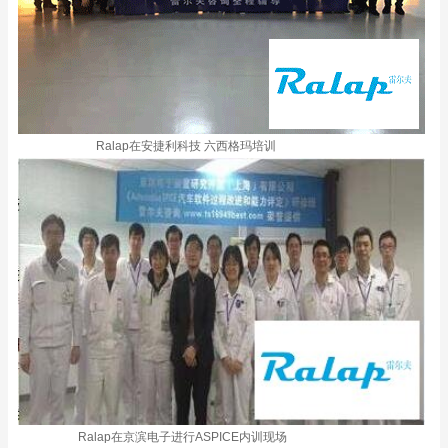
Ralap在安捷利科技 六西格玛培训
Ralap在京滨电子进行ASPICE内训现场