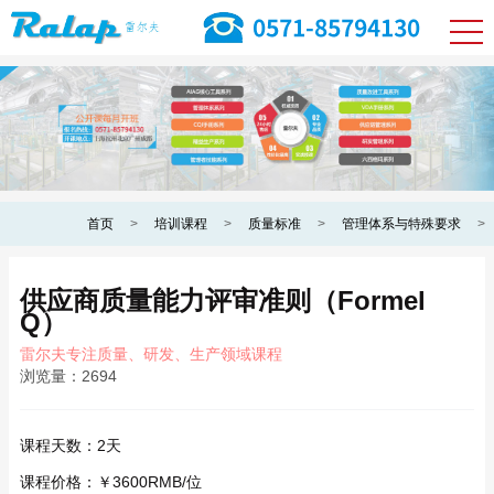
首页
>
培训课程
>
质量标准
>
管理体系与特殊要求
>
供应商质量能力评审准则（Formel
Q）
雷尔夫专注质量、研发、生产领域课程
浏览量：
2694
课程天数：
2天
课程价格：
￥3600RMB/位