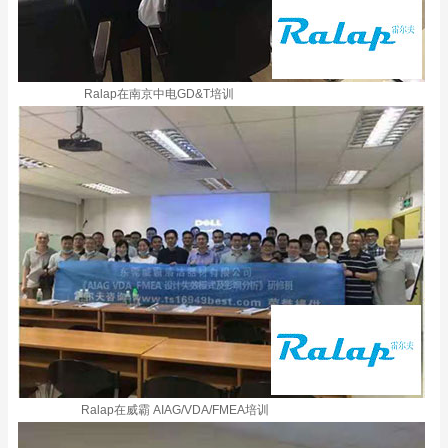
Ralap在南京中电GD&T培训
Ralap在威霸 AIAG/VDA/FMEA培训